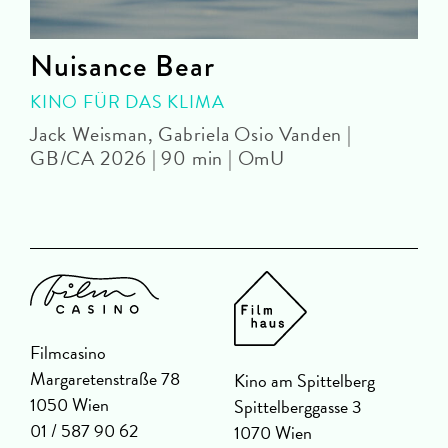
Nuisance Bear
KINO FÜR DAS KLIMA
Jack Weisman, Gabriela Osio Vanden |
J
GB/CA 2026 | 90 min | OmU
Filmcasino
Margaretenstraße 78
Kino am Spittelberg
1050 Wien
Spittelberggasse 3
01 / 587 90 62
1070 Wien