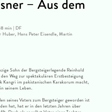
sner – Aus dem
88 min | DF
 Huber, Hans Peter Eisendle, Martin
nzige Sohn der Bergsteigerlegende Reinhold
den Weg zur spektakulären Erstbesteigung
 Kangri im pakistanischen Karakorum macht,
in seinem Leben.
n seines Vaters zum Bergsteiger geworden ist
en hat, hat er in den letzten Jahren über
fft. Doch als er selbst Vater einer Tochter