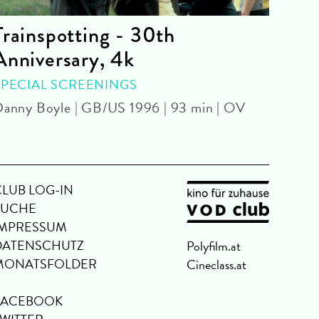
Trainspotting - 30th
The
Anniversary, 4k
SPEC
Buste
SPECIAL SCREENINGS
67 mi
anny Boyle | GB/US 1996 | 93 min | OV
CLUB LOG-IN
SUCHE
IMPRESSUM
DATENSCHUTZ
Polyfilm.at
MONATSFOLDER
Cineclass.at
FACEBOOK