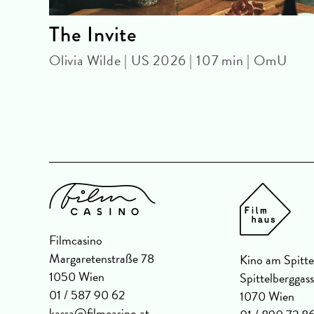
k)
The Invite
Olivia Wilde | US 2026 | 107 min | OmU
26 |
Filmcasino
Margaretenstraße 78
Kino am Spitte
1050 Wien
Spittelberggas
01 / 587 90 62
1070 Wien
kassa@filmcasino.at