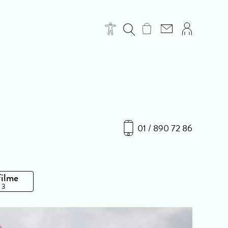
01 / 890 72 86
Filme
 3