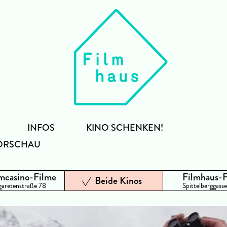
INFOS
KINO SCHENKEN!
ORSCHAU
mcasino-Filme
Filmhaus-
Beide Kinos
aretenstraße 78
Spittelberggasse