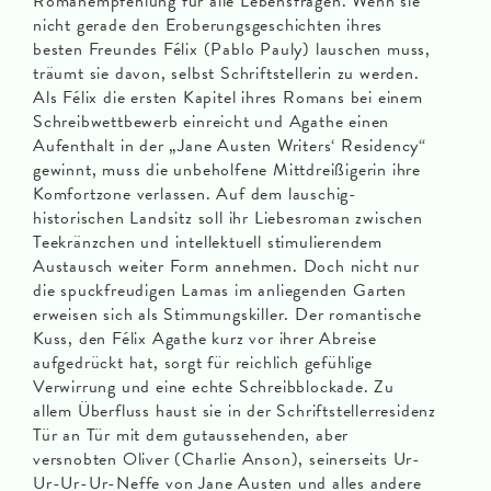
Romanempfehlung für alle Lebensfragen. Wenn sie
nicht gerade den Eroberungsgeschichten ihres
besten Freundes Félix (Pablo Pauly) lauschen muss,
träumt sie davon, selbst Schriftstellerin zu werden.
Als Félix die ersten Kapitel ihres Romans bei einem
Schreibwettbewerb einreicht und Agathe einen
Aufenthalt in der „Jane Austen Writers‘ Residency“
gewinnt, muss die unbeholfene Mittdreißigerin ihre
Komfortzone verlassen. Auf dem lauschig-
historischen Landsitz soll ihr Liebesroman zwischen
Teekränzchen und intellektuell stimulierendem
Austausch weiter Form annehmen. Doch nicht nur
die spuckfreudigen Lamas im anliegenden Garten
erweisen sich als Stimmungskiller. Der romantische
Kuss, den Félix Agathe kurz vor ihrer Abreise
aufgedrückt hat, sorgt für reichlich gefühlige
Verwirrung und eine echte Schreibblockade. Zu
allem Überfluss haust sie in der Schriftstellerresidenz
Tür an Tür mit dem gutaussehenden, aber
versnobten Oliver (Charlie Anson), seinerseits Ur-
Ur-Ur-Ur-Neffe von Jane Austen und alles andere