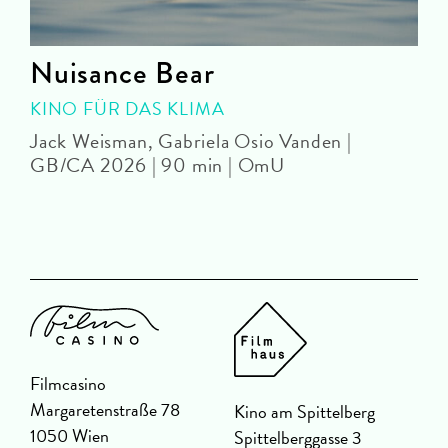
Nuisance Bear
KINO FÜR DAS KLIMA
Jack Weisman, Gabriela Osio Vanden |
J
GB/CA 2026 | 90 min | OmU
Filmcasino
Margaretenstraße 78
Kino am Spittelberg
1050 Wien
Spittelberggasse 3