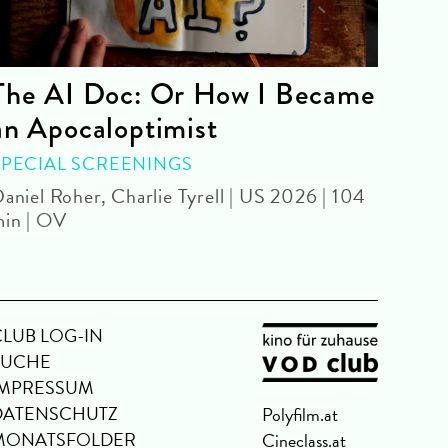
The AI Doc: Or How I Became
The
an Apocaloptimist
SPEC
Béla 
SPECIAL SCREENINGS
aniel Roher, Charlie Tyrell | US 2026 | 104
in | OV
CLUB LOG-IN
SUCHE
IMPRESSUM
DATENSCHUTZ
Polyfilm.at
MONATSFOLDER
Cineclass.at