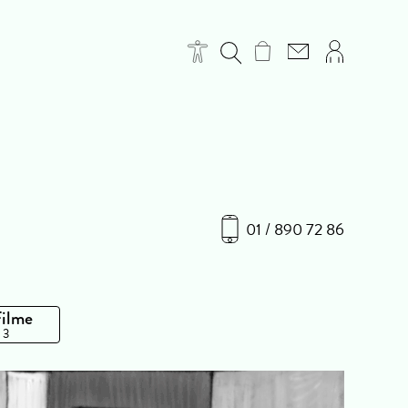
01 / 890 72 86
Filme
 3