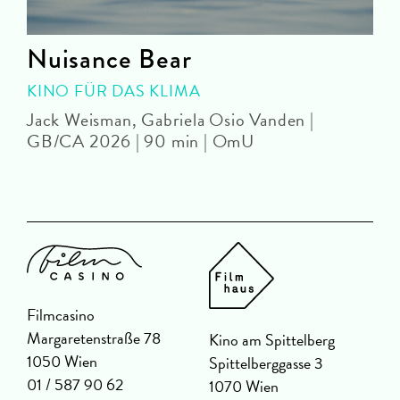
Nuisance Bear
KINO FÜR DAS KLIMA
Jack Weisman, Gabriela Osio Vanden |
J
GB/CA 2026 | 90 min | OmU
Filmcasino
Margaretenstraße 78
Kino am Spittelberg
1050 Wien
Spittelberggasse 3
01 / 587 90 62
1070 Wien