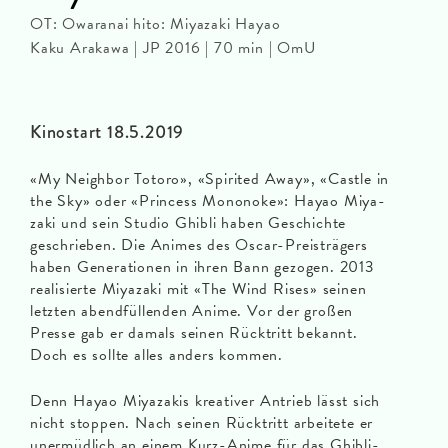
OT: Owaranai hito: Miyazaki Hayao
Kaku Arakawa | JP 2016 | 70 min | OmU
Kinostart 18.5.2019
«My Neighbor Totoro», «Spirited Away», «Castle in
the Sky» oder «Princess Mononoke»: Hayao Miya­
za­ki und sein Studio Ghibli haben Geschich­te
geschrie­ben. Die Ani­mes des Oscar-Preisträgers
haben Gene­ra­tio­nen in ihren Bann gezo­gen. 2013
realisierte Miyazaki mit «The Wind Rises» seinen
letzten abendfüllenden Anime. Vor der großen
Presse gab er damals seinen Rücktritt bekannt.
Doch es sollte alles anders kommen.
Denn Hayao Miyazakis kreativer Antrieb lässt sich
nicht stoppen. Nach seinen Rücktritt arbeitete er
unermüdlich an einem Kurz-Anime für das Ghibli-