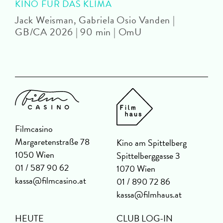
KINO FÜR DAS KLIMA
Jack Weisman, Gabriela Osio Vanden |
J
GB/CA 2026 | 90 min | OmU
Filmcasino
Margaretenstraße 78
Kino am Spittelberg
1050 Wien
Spittelberggasse 3
01 / 587 90 62
1070 Wien
kassa@filmcasino.at
01 / 890 72 86
kassa@filmhaus.at
HEUTE
CLUB LOG-IN