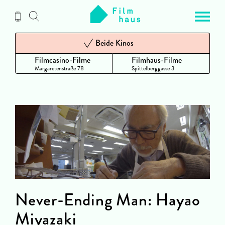
Zum
Inhalt
Beide Kinos
Filmcasino-Filme
Filmhaus-Filme
Margaretenstraße 78
Spittelberggasse 3
Never-Ending Man: Hayao
Miyazaki