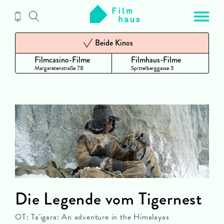
Zum
Inhalt
Beide Kinos
Filmcasino-Filme
Filmhaus-Filme
Margaretenstraße 78
Spittelberggasse 3
Die Legende vom Tigernest
OT: Ta'igara: An adventure in the Himalayas