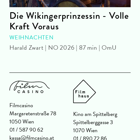
Die Wikingerprinzessin - Volle
Kraft Voraus
M
WEIHNACHTEN
Harald Zwart | NO 2026 | 87 min | OmU
Filmcasino
Margaretenstraße 78
Kino am Spittelberg
1050 Wien
Spittelberggasse 3
01 / 587 90 62
1070 Wien
kassa@filmcasino.at
01 / 890 72 86