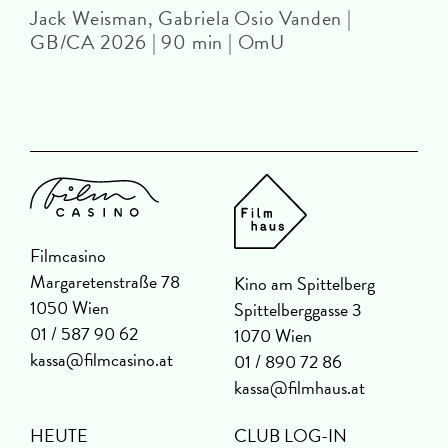
Jack Weisman, Gabriela Osio Vanden |
J
GB/CA 2026 | 90 min | OmU
Filmcasino
Margaretenstraße 78
Kino am Spittelberg
1050 Wien
Spittelberggasse 3
01 / 587 90 62
1070 Wien
kassa@filmcasino.at
01 / 890 72 86
kassa@filmhaus.at
HEUTE
CLUB LOG-IN