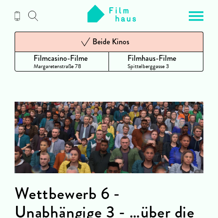
Zum
Inhalt
Beide Kinos
Filmcasino-Filme
Filmhaus-Filme
Margaretenstraße 78
Spittelberggasse 3
Wettbewerb 6 -
Unabhängige 3 - …über die