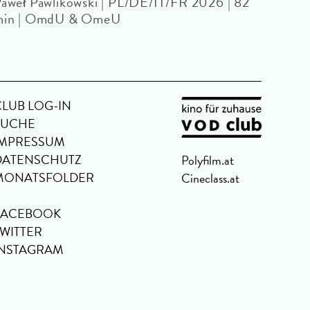
aweł Pawlikowski | PL/DE/IT/FR 2026 | 82
min | OmdU & OmeU
CLUB LOG-IN
SUCHE
IMPRESSUM
DATENSCHUTZ
Polyfilm.at
MONATSFOLDER
Cineclass.at
FACEBOOK
TWITTER
INSTAGRAM