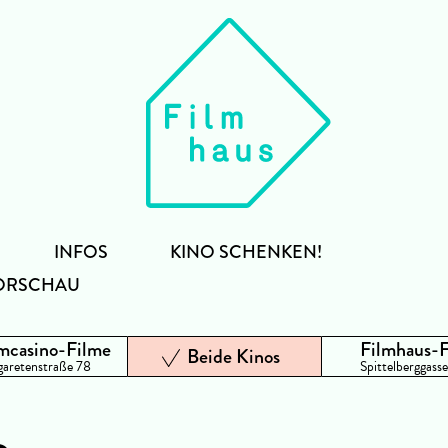
INFOS
KINO SCHENKEN!
ORSCHAU
mcasino-Filme
Filmhaus-
Beide Kinos
aretenstraße 78
Spittelberggasse