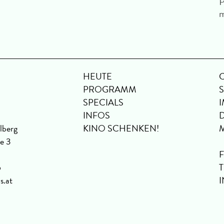
P
HEUTE
PROGRAMM
SPECIALS
INFOS
lberg
KINO SCHENKEN!
se 3
6
s.at