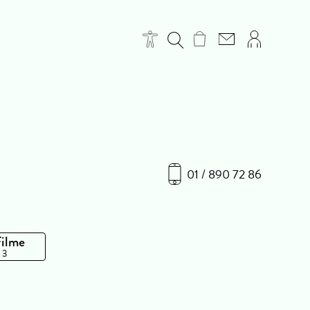
01 / 890 72 86
Filme
 3