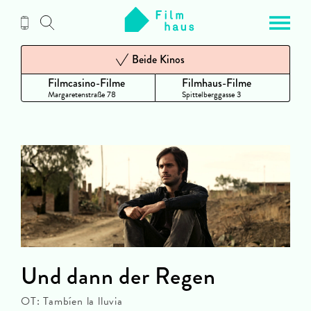
Zum
Inhalt
Beide Kinos
Filmcasino-Filme
Filmhaus-Filme
Margaretenstraße 78
Spittelberggasse 3
Und dann der Regen
OT: Tambíen la lluvia