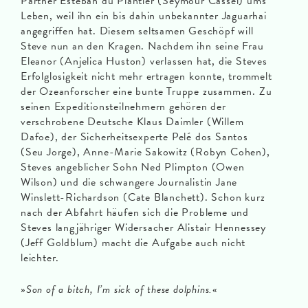
Partner Esteban du Plantier (Seymour Cassel) ums
Leben, weil ihn ein bis dahin unbekannter Jaguarhai
angegriffen hat. Diesem seltsamen Geschöpf will
Steve nun an den Kragen. Nachdem ihn seine Frau
Eleanor (Anjelica Huston) verlassen hat, die Steves
Erfolglosigkeit nicht mehr ertragen konnte, trommelt
der Ozeanforscher eine bunte Truppe zusammen. Zu
seinen Expeditionsteilnehmern gehören der
verschrobene Deutsche Klaus Daimler (Willem
Dafoe), der Sicherheitsexperte Pelé dos Santos
(Seu Jorge), Anne-Marie Sakowitz (Robyn Cohen),
Steves angeblicher Sohn Ned Plimpton (Owen
Wilson) und die schwangere Journalistin Jane
Winslett-Richardson (Cate Blanchett). Schon kurz
nach der Abfahrt häufen sich die Probleme und
Steves langjähriger Widersacher Alistair Hennessey
(Jeff Goldblum) macht die Aufgabe auch nicht
leichter.
»
Son of a bitch, I’m sick of these dolphins.
«