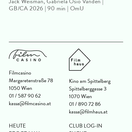
Jack Weisman, Gabriela Osio Vanden |
J
GB/CA 2026 | 90 min | OmU
Filmcasino
Margaretenstraße 78
Kino am Spittelberg
1050 Wien
Spittelberggasse 3
01 / 587 90 62
1070 Wien
kassa@filmcasino.at
01 / 890 72 86
kassa@filmhaus.at
HEUTE
CLUB LOG-IN