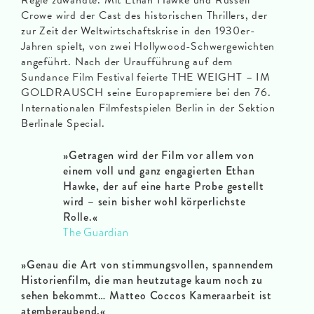
Regie zuwandte. Mit Ethan Hawke und Russell
Crowe wird der Cast des historischen Thrillers, der
zur Zeit der Weltwirtschaftskrise in den 1930er-
Jahren spielt, von zwei Hollywood-Schwergewichten
angeführt. Nach der Uraufführung auf dem
Sundance Film Festival feierte THE WEIGHT – IM
GOLDRAUSCH seine Europapremiere bei den 76.
Internationalen Filmfestspielen Berlin in der Sektion
Berlinale Special.
»Getragen wird der Film vor allem von
einem voll und ganz engagierten Ethan
Hawke, der auf eine harte Probe gestellt
wird – sein bisher wohl körperlichste
Rolle.
«
The Guardian
»Genau die Art von stimmungsvollen, spannendem
Historienfilm, die man heutzutage kaum noch zu
sehen bekommt… Matteo Coccos Kameraarbeit ist
atemberaubend.
«