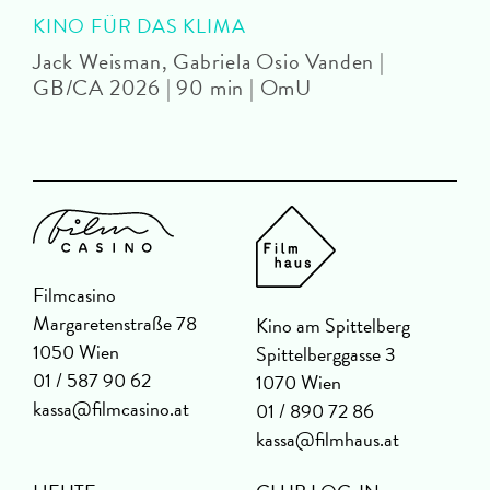
KINO FÜR DAS KLIMA
Jack Weisman, Gabriela Osio Vanden |
J
GB/CA 2026 | 90 min | OmU
Filmcasino
Margaretenstraße 78
Kino am Spittelberg
1050 Wien
Spittelberggasse 3
01 / 587 90 62
1070 Wien
kassa@filmcasino.at
01 / 890 72 86
kassa@filmhaus.at