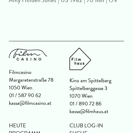
Amy Holden Jones | US 1982 | 70 min | OV
Z
Filmcasino
Margaretenstraße 78
Kino am Spittelberg
1050 Wien
Spittelberggasse 3
01 / 587 90 62
1070 Wien
kassa@filmcasino.at
01 / 890 72 86
kassa@filmhaus.at
HEUTE
CLUB LOG-IN