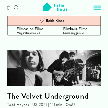
Zum
Inhalt
Beide Kinos
Filmcasino-Filme
Filmhaus-Filme
Margaretenstraße 78
Spittelberggasse 3
The Velvet Underground
Todd Haynes | US 2021 | 121 min | OmU