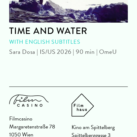
TIME AND WATER
WITH ENGLISH SUBTITLES
Sara Dosa | IS/US 2026 | 90 min | OmeU
P
Filmcasino
Margaretenstraße 78
Kino am Spittelberg
1050 Wien
Spittelberggasse 3