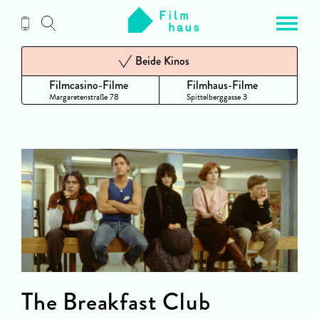
Zum
Inhalt
Beide Kinos
Filmcasino-Filme
Filmhaus-Filme
Margaretenstraße 78
Spittelberggasse 3
The Breakfast Club