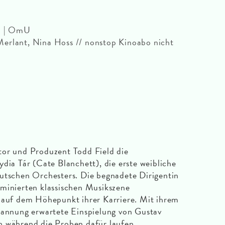
in | OmU
erlant, Nina Hoss // nonstop Kinoabo nicht
tor und Produzent Todd Field die
dia Tár (Cate Blanchett), die erste weibliche
eutschen Orchesters. Die begnadete Dirigentin
ominierten klassischen Musikszene
h auf dem Höhepunkt ihrer Karriere. Mit ihrem
pannung erwartete Einspielung von Gustav
h während die Proben dafür laufen,