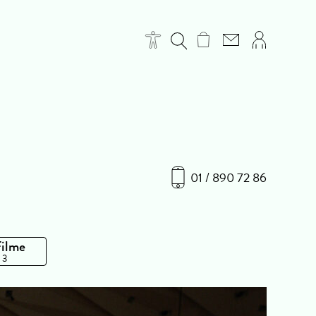
01 / 890 72 86
Filme
 3