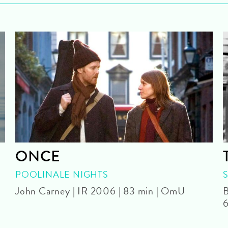
ONCE
POOLINALE NIGHTS
John Carney | IR 2006 | 83 min | OmU
B
6