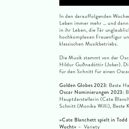
In den darauffolgenden Wochen 
Leben immer mehr … und dann tr
in ihr Leben, die Tár unglaublic
hochkomplexen Frauenfigur und 
klassischen Musikbetriebs.
Die Musik stammt von der Osca
Hildur Guðnadóttir (Joker). Di
für den Schnitt für einen Osca
Beste Ha
Golden Globes 2023:
Be
Oscar Nominierungen 2023:
Hauptdarstellerin (Cate Blanch
Schnitt (Monika Willi), Beste
»Cate Blanchett spielt in Tod
– Variety
Wucht«