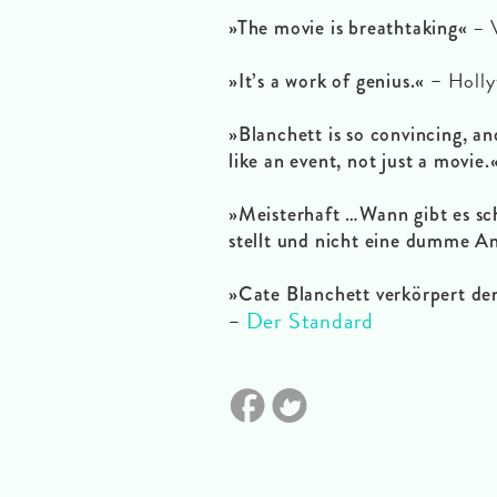
– V
»The movie is breathtaking«
Holly
»It’s a work of genius.«
–
»Blanchett is so convincing, and
like an event, not just a movie.
»Meisterhaft …Wann gibt es sch
stellt und nicht eine dumme An
»Cate Blanchett verkörpert den
Der Standard
–