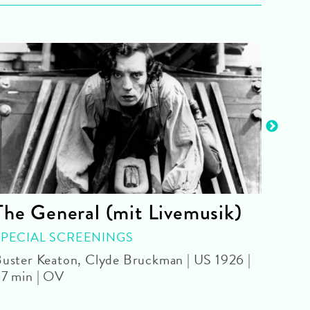
The General (mit Livemusik)
Bil
SPECIAL SCREENINGS
FIL
uster Keaton, Clyde Bruckman | US 1926 |
2026 
7 min | OV