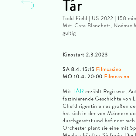
Tár
Todd Field | US 2022 | 158 m
Mit: Cate Blanchett, Noémie M
gültig
Kinostart 2.3.2023
SA 8.4. 15:15
Filmcasino
MO 10.4. 20:00
Filmcasino
TÁR
Mit
erzählt Regisseur, Au
faszinierende Geschichte von Ly
Chefdirigentin eines großen d
hat sich in der von Männern d
durchgesetzt und befindet sic
Orchester plant sie eine mit S
Mahlers Fünfter Sinfonie. Doc