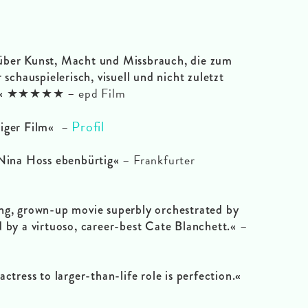
über Kunst, Macht und Missbrauch, die zum
 schauspielerisch, visuell und nicht zuletzt
★★★★★ – epd Film
.«
Profil
–
iger Film«
– Frankfurter
 Nina Hoss ebenbürtig«
ing, grown-up movie superbly orchestrated by
–
d by a virtuoso, career-best Cate Blanchett.«
ctress to larger-than-life role is perfection.«