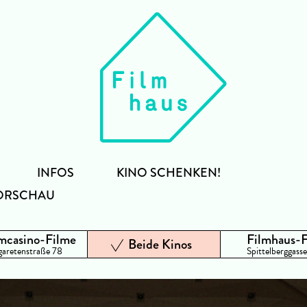
INFOS
KINO SCHENKEN!
ORSCHAU
mcasino-Filme
Filmhaus-
Beide Kinos
aretenstraße 78
Spittelberggasse