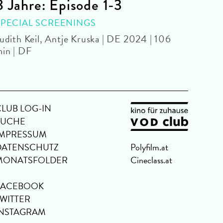
8 Jahre: Episode 1-3
WITH
Makot
SPECIAL SCREENINGS
udith Keil, Antje Kruska | DE 2024 | 106
in | DF
CLUB LOG-IN
SUCHE
IMPRESSUM
DATENSCHUTZ
Polyfilm.at
MONATSFOLDER
Cineclass.at
FACEBOOK
TWITTER
INSTAGRAM