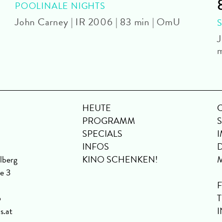
POOLINALE NIGHTS
John Carney | IR 2006 | 83 min | OmU
J
m
HEUTE
PROGRAMM
SPECIALS
INFOS
lberg
KINO SCHENKEN!
se 3
6
s.at