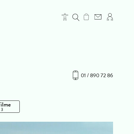
01 / 890 72 86
Filme
 3