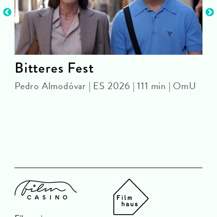
e
Bitteres Fest
Pedro Almodóvar | ES 2026 | 111 min | OmU
O