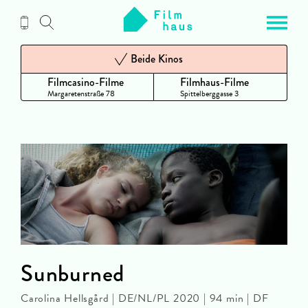
Zum
Inhalt
Beide Kinos
Filmcasino-Filme
Filmhaus-Filme
Margaretenstraße 78
Spittelberggasse 3
Sunburned
Carolina Hellsgård | DE/NL/PL 2020 | 94 min | DF