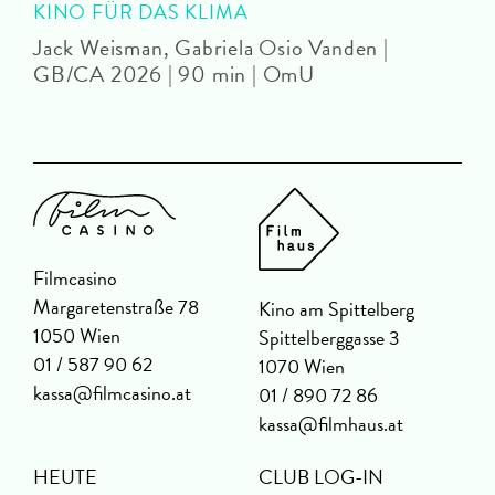
KINO FÜR DAS KLIMA
Jack Weisman, Gabriela Osio Vanden |
J
GB/CA 2026 | 90 min | OmU
Filmcasino
Margaretenstraße 78
Kino am Spittelberg
1050 Wien
Spittelberggasse 3
01 / 587 90 62
1070 Wien
kassa@filmcasino.at
01 / 890 72 86
kassa@filmhaus.at
HEUTE
CLUB LOG-IN