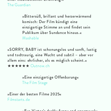
The Guardian
»Bittersüß, brillant und herzerwärmend
komisch: Der Film kündigt eine
einzigartige Stimme an und findet sein
Publikum über Sundance hinaus.«
Mashable
»SORRY, BABY ist schonungslos und sanft, lustig
und todtraurig, eine Wucht und subtil – aber vor
allem eins: ehrlicher, als es möglich scheint.«
★★★★★★
Outnow.ch
»Eine einzigartige Offenbarung«
The Film Stage
»Einer der besten Filme 2025«
Filmstarts.de
»Eva Victor’s darkly funny and enormously