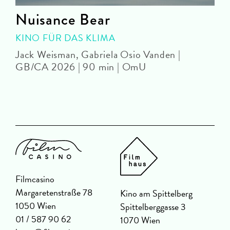
Nuisance Bear
KINO FÜR DAS KLIMA
Jack Weisman, Gabriela Osio Vanden |
J
GB/CA 2026 | 90 min | OmU
Filmcasino
Margaretenstraße 78
Kino am Spittelberg
1050 Wien
Spittelberggasse 3
01 / 587 90 62
1070 Wien