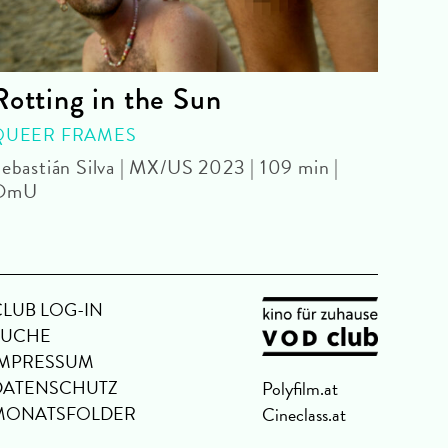
Rotting in the Sun
BRU
QUEER FRAMES
KIN
ebastián Silva | MX/US 2023 | 109 min |
Haral
OmU
CLUB LOG-IN
SUCHE
IMPRESSUM
DATENSCHUTZ
Polyfilm.at
MONATSFOLDER
Cineclass.at