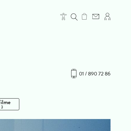
01 / 890 72 86
Filme
 3