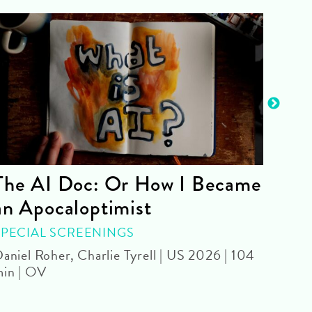
The AI Doc: Or How I Became
The
an Apocaloptimist
SPEC
Béla 
SPECIAL SCREENINGS
aniel Roher, Charlie Tyrell | US 2026 | 104
in | OV