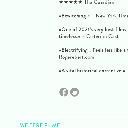
★★★★★ The Guardian
– New York Tim
»Bewitching.«
»One of 2021’s very best films…
– Criterion Cast
timeless.«
»Electrifying… Feels less like 
Rogerebert.com
»A vital historical corrective.«
WEITERE FILME