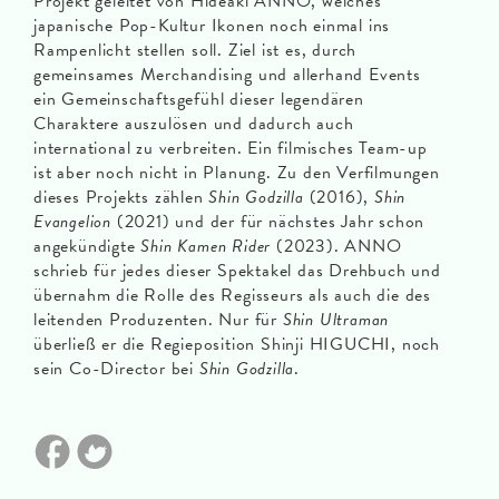
Projekt geleitet von Hideaki ANNO, welches
japanische Pop-Kultur Ikonen noch einmal ins
Rampenlicht stellen soll. Ziel ist es, durch
gemeinsames Merchandising und allerhand Events
ein Gemeinschaftsgefühl dieser legendären
Charaktere auszulösen und dadurch auch
international zu verbreiten. Ein filmisches Team-up
ist aber noch nicht in Planung. Zu den Verfilmungen
dieses Projekts zählen
Shin Godzilla
(2016),
Shin
Evangelion
(2021) und der für nächstes Jahr schon
angekündigte
Shin Kamen Rider
(2023). ANNO
schrieb für jedes dieser Spektakel das Drehbuch und
übernahm die Rolle des Regisseurs als auch die des
leitenden Produzenten. Nur für
Shin Ultraman
überließ er die Regieposition Shinji HIGUCHI, noch
sein Co-Director bei
Shin Godzilla
.