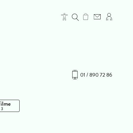
01 / 890 72 86
Filme
 3