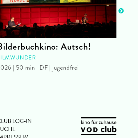
Bilderbuchkino: Autsch!
Lad
Res
FILMWUNDER
026 | 50 min | DF | jugendfrei
WITH
Park 
Ome
CLUB LOG-IN
SUCHE
IMPRESSUM