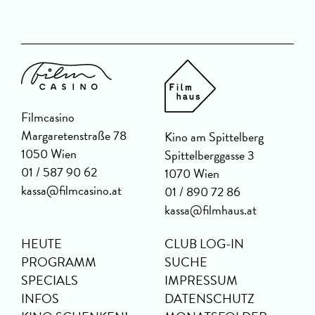
Filmcasino
Margaretenstraße 78
Kino am Spittelberg
1050 Wien
Spittelberggasse 3
01 / 587 90 62
1070 Wien
kassa@filmcasino.at
01 / 890 72 86
kassa@filmhaus.at
HEUTE
CLUB LOG-IN
PROGRAMM
SUCHE
SPECIALS
IMPRESSUM
INFOS
DATENSCHUTZ