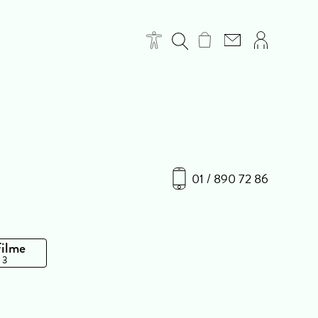
01 / 890 72 86
Filme
 3