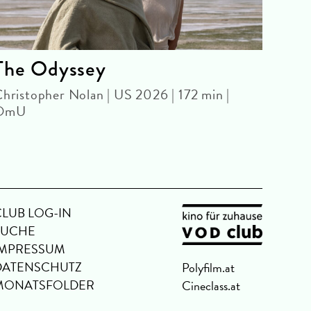
The Odyssey
The
hristopher Nolan | US 2026 | 172 min |
SPEC
OmU
Buste
67 mi
CLUB LOG-IN
SUCHE
IMPRESSUM
DATENSCHUTZ
Polyfilm.at
MONATSFOLDER
Cineclass.at