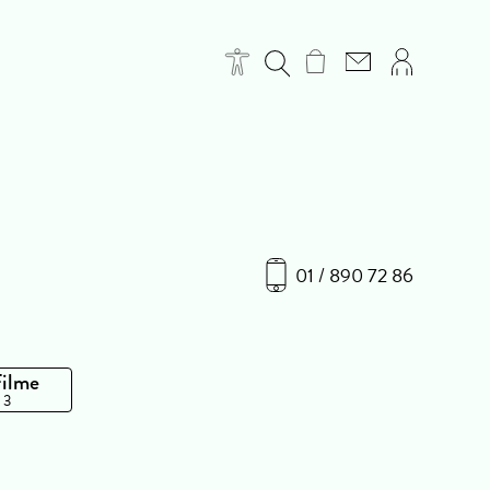
01 / 890 72 86
Filme
 3