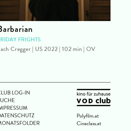
Barbarian
Gho
FRIDAY FRIGHTS
WE A
JARM
ach Cregger | US 2022 | 102 min | OV
Jim J
CLUB LOG-IN
SUCHE
IMPRESSUM
DATENSCHUTZ
Polyfilm.at
MONATSFOLDER
Cineclass.at