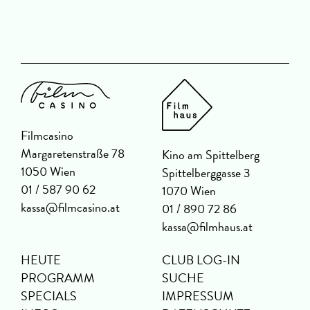
D
Filmcasino
Margaretenstraße 78
Kino am Spittelberg
1050 Wien
Spittelberggasse 3
01 / 587 90 62
1070 Wien
kassa@filmcasino.at
01 / 890 72 86
kassa@filmhaus.at
HEUTE
CLUB LOG-IN
PROGRAMM
SUCHE
SPECIALS
IMPRESSUM