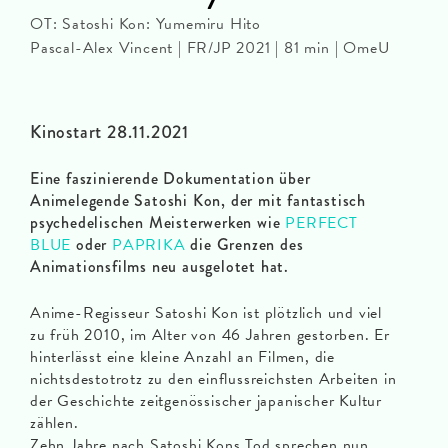
OT: Satoshi Kon: Yumemiru Hito
Pascal-Alex Vincent | FR/JP 2021 | 81 min | OmeU
Kinostart 28.11.2021
Eine faszinierende Dokumentation über
Animelegende Satoshi Kon, der mit fantastisch
psychedelischen Meisterwerken wie
PERFECT
BLUE
oder
PAPRIKA
die Grenzen des
Animationsfilms neu ausgelotet hat.
Anime-Regisseur Satoshi Kon ist plötzlich und viel
zu früh 2010, im Alter von 46 Jahren gestorben. Er
hinterlässt eine kleine Anzahl an Filmen, die
nichtsdestotrotz zu den einflussreichsten Arbeiten in
der Geschichte zeitgenössischer japanischer Kultur
zählen.
Zehn Jahre nach Satoshi Kons Tod sprechen nun