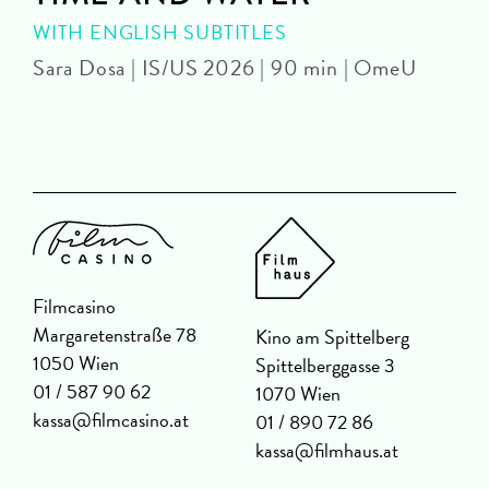
WITH ENGLISH SUBTITLES
Sara Dosa | IS/US 2026 | 90 min | OmeU
P
Filmcasino
Margaretenstraße 78
Kino am Spittelberg
1050 Wien
Spittelberggasse 3
01 / 587 90 62
1070 Wien
kassa@filmcasino.at
01 / 890 72 86
kassa@filmhaus.at