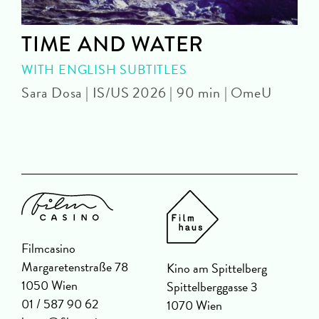
TIME AND WATER
WITH ENGLISH SUBTITLES
Sara Dosa | IS/US 2026 | 90 min | OmeU
P
Filmcasino
Margaretenstraße 78
Kino am Spittelberg
1050 Wien
Spittelberggasse 3
01 / 587 90 62
1070 Wien