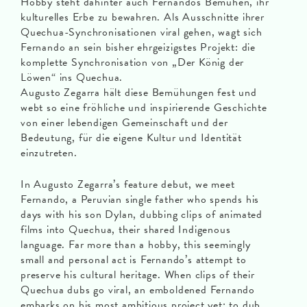
Hobby steht dahinter auch Fernandos Bemühen, ihr
kulturelles Erbe zu bewahren. Als Ausschnitte ihrer
Quechua-Synchronisationen viral gehen, wagt sich
Fernando an sein bisher ehrgeizigstes Projekt: die
komplette Synchronisation von „Der König der
Löwen“ ins Quechua.
Augusto Zegarra hält diese Bemühungen fest und
webt so eine fröhliche und inspirierende Geschichte
von einer lebendigen Gemeinschaft und der
Bedeutung, für die eigene Kultur und Identität
einzutreten.
In Augusto Zegarra’s feature debut, we meet
Fernando, a Peruvian single father who spends his
days with his son Dylan, dubbing clips of animated
films into Quechua, their shared Indigenous
language. Far more than a hobby, this seemingly
small and personal act is Fernando’s attempt to
preserve his cultural heritage. When clips of their
Quechua dubs go viral, an emboldened Fernando
embarks on his most ambitious project yet: to dub