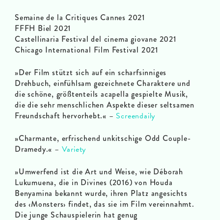
Semaine de la Critiques Cannes 2021
FFFH Biel 2021
Castellinaria Festival del cinema giovane 2021
Chicago International Film Festival 2021
»Der Film stützt sich auf ein scharfsinniges
Drehbuch, einfühlsam gezeichnete Charaktere und
die schöne, größtenteils acapella gespielte Musik,
die die sehr menschlichen Aspekte dieser seltsamen
Freundschaft hervorhebt.«
–
Screendaily
»Charmante, erfrischend unkitschige Odd Couple-
Dramedy.«
–
Variety
»Umwerfend ist die Art und Weise, wie Déborah
Lukumuena, die in Divines (2016) von Houda
Benyamina bekannt wurde, ihren Platz angesichts
des ‹Monsters› findet, das sie im Film vereinnahmt.
Die junge Schauspielerin hat genug