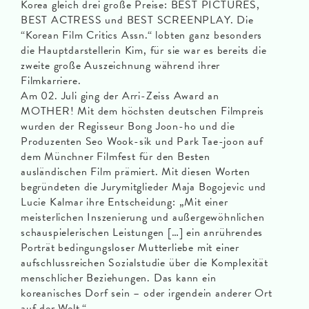
Korea gleich drei große Preise: BEST PICTURES,
BEST ACTRESS und BEST SCREENPLAY. Die
“Korean Film Critics Assn.“ lobten ganz besonders
die Hauptdarstellerin Kim, für sie war es bereits die
zweite große Auszeichnung während ihrer
Filmkarriere.
Am 02. Juli ging der Arri-Zeiss Award an
MOTHER! Mit dem höchsten deutschen Filmpreis
wurden der Regisseur Bong Joon-ho und die
Produzenten Seo Wook-sik und Park Tae-joon auf
dem Münchner Filmfest für den Besten
ausländischen Film prämiert. Mit diesen Worten
begründeten die Jurymitglieder Maja Bogojevic und
Lucie Kalmar ihre Entscheidung: „Mit einer
meisterlichen Inszenierung und außergewöhnlichen
schauspielerischen Leistungen […] ein anrührendes
Porträt bedingungsloser Mutterliebe mit einer
aufschlussreichen Sozialstudie über die Komplexität
menschlicher Beziehungen. Das kann ein
koreanisches Dorf sein – oder irgendein anderer Ort
auf der Welt.“