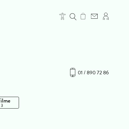
01 / 890 72 86
Filme
 3