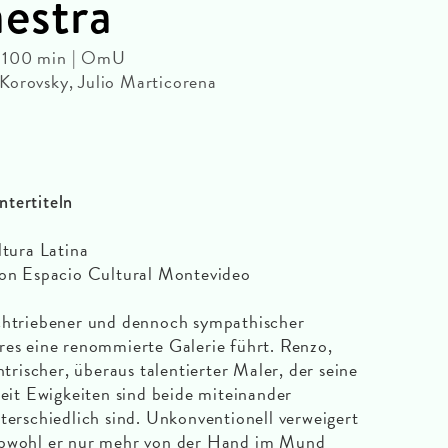
estra
| 100 min | OmU
Korovsky, Julio Marticorena
ntertiteln
ltura Latina
 von Espacio Cultural Montevideo
rchtriebener und dennoch sympathischer
res eine renommierte Galerie führt. Renzo,
ntrischer, überaus talentierter Maler, der seine
Seit Ewigkeiten sind beide miteinander
terschiedlich sind. Unkonventionell verweigert
obwohl er nur mehr von der Hand im Mund