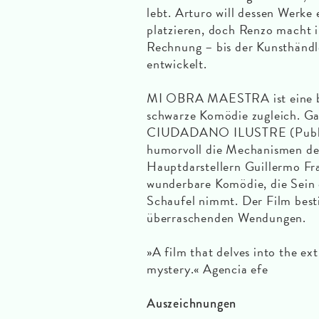
lebt. Arturo will dessen Werk
platzieren, doch Renzo macht 
Rechnung – bis der Kunsthändle
entwickelt.
MI OBRA MAESTRA ist eine bis
schwarze Komödie zugleich. G
CIUDADANO ILUSTRE (Publikum
humorvoll die Mechanismen des
Hauptdarstellern Guillermo Fra
wunderbare Komödie, die Sein o
Schaufel nimmt. Der Film besti
überraschenden Wendungen.
»A film that delves into the ex
mystery.« Agencia efe
Auszeichnungen