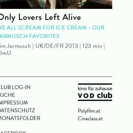
Only Lovers Left Alive
Bil
WE ALL SCREAM FOR ICE CREAM - OUR
FIL
JARMUSCH FAVORITES
2026 
im Jarmusch | UK/DE/FR 2013 | 123 min |
OmU
CLUB LOG-IN
SUCHE
IMPRESSUM
DATENSCHUTZ
Polyfilm.at
MONATSFOLDER
Cineclass.at