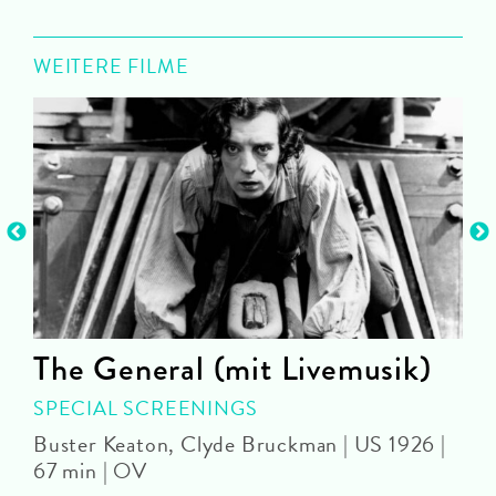
WEITERE FILME
The General (mit Livemusik)
SPECIAL SCREENINGS
O
Buster Keaton, Clyde Bruckman | US 1926 |
67 min | OV
U