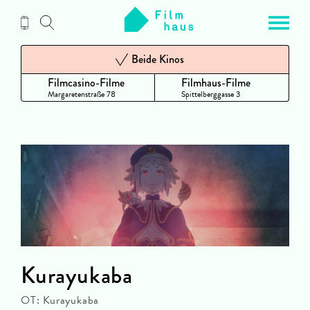
Zum
Inhalt
Beide Kinos
Filmcasino-Filme
Filmhaus-Filme
Margaretenstraße 78
Spittelberggasse 3
Kurayukaba
OT: Kurayukaba