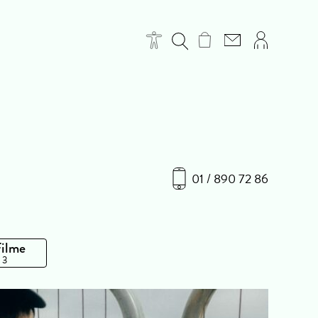
01 / 890 72 86
Filme
 3