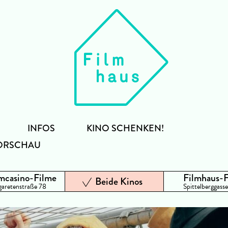
INFOS
KINO SCHENKEN!
ORSCHAU
mcasino-Filme
Filmhaus-
Beide Kinos
aretenstraße 78
Spittelberggasse