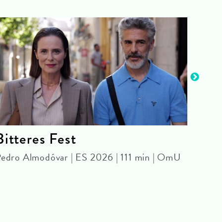
Bitteres Fest
Gle
edro Almodóvar | ES 2026 | 111 min | OmU
KIN
Kyle 