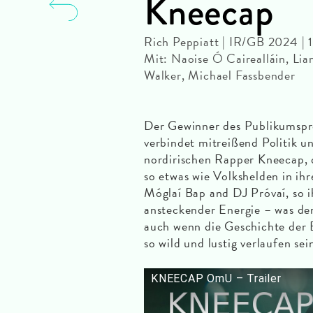
Kneecap
Rich Peppiatt | IR/GB 2024 |
Mit: Naoise Ó Cairealláin, Li
Walker, Michael Fassbender
Der Gewinner des Publikumspre
verbindet mitreißend Politik u
nordirischen Rapper Kneecap, 
so etwas wie Volkshelden in ih
Móglaí Bap and DJ Próvaí, so i
ansteckender Energie – was dem
auch wenn die Geschichte der B
so wild und lustig verlaufen sei
KNEECAP OmU – Trailer