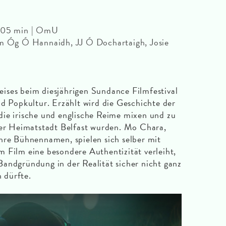
 105 min | OmU
am Óg Ó Hannaidh, JJ Ó Dochartaigh, Josie
ises beim diesjährigen Sundance Filmfestival
nd Popkultur. Erzählt wird die Geschichte der
die irische und englische Reime mixen und zu
rer Heimatstadt Belfast wurden. Mo Chara,
hre Bühnennamen, spielen sich selber mit
 Film eine besondere Authentizität verleiht,
andgründung in der Realität sicher nicht ganz
n dürfte.