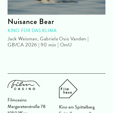
Nuisance Bear
KINO FÜR DAS KLIMA
Jack Weisman, Gabriela Osio Vanden |
A
GB/CA 2026 | 90 min | OmU
Filmcasino
Margaretenstraße 78
Kino am Spittelberg
1050 Wien