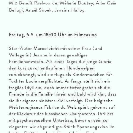
Mit: Benoît Poelvoorde, Mélanie Doutey, Alba Gaïa
Bellugi, Anaël Snoek, Janaina Halloy
Freitag, 6.5. um 18:00 Uhr im Filmcasino
Star-Autor Marcel zieht mit seiner Frau (und
Verlegerin) Jeanne in deren gewaltiges
Familienanwesen. Als eines Tages die junge Gloria
den kurz zuvor entlaufenen Hundewelpen
zurückbringt, wird sie flugs als Kindermädchen für
Tochter Lucie verpflichtet. Anfangs stellt sich ein
fragiles Idyll ein, doch immer tiefer gräbt sich die
Fremde in die Familie hinein und bald wird klar, dass
sie ihr eigenes sinistres Ziel verfolgt. Der belgische
Meisterregisseur Fabrice du Welz spielt gekonnt auf
der Klaviatur des klassischen Usurpatoren-Thrillers
mit psychosexuellem Unterbau, bevor er sein so
elegantes wie abgründiges Stück Spannungskino im