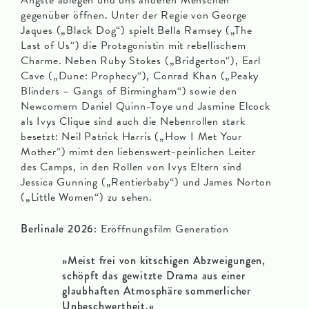
Ängste ablegen und uns anderen Menschen
gegenüber öffnen. Unter der Regie von George
Jaques („Black Dog“) spielt Bella Ramsey („The
Last of Us“) die Protagonistin mit rebellischem
Charme. Neben Ruby Stokes („Bridgerton“), Earl
Cave („Dune: Prophecy“), Conrad Khan („Peaky
Blinders – Gangs of Birmingham“) sowie den
Newcomern Daniel Quinn-Toye und Jasmine Elcock
als Ivys Clique sind auch die Nebenrollen stark
besetzt: Neil Patrick Harris („How I Met Your
Mother“) mimt den liebenswert-peinlichen Leiter
des Camps, in den Rollen von Ivys Eltern sind
Jessica Gunning („Rentierbaby“) und James Norton
(„Little Women“) zu sehen.
Berlinale 2026:
Eröffnungsfilm Generation
»Meist frei von kitschigen Abzweigungen,
schöpft das gewitzte Drama aus einer
glaubhaften Atmosphäre sommerlicher
Unbeschwertheit.«