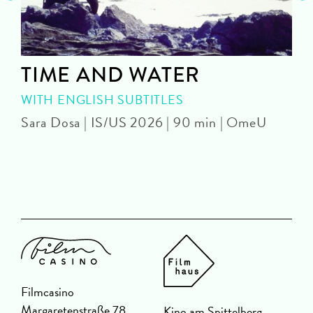
TIME AND WATER
WITH ENGLISH SUBTITLES
Sara Dosa | IS/US 2026 | 90 min | OmeU
P
|
Filmcasino
Margaretenstraße 78
Kino am Spittelberg