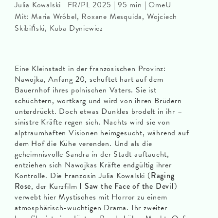
Julia Kowalski | FR/PL 2025 | 95 min | OmeU
Mit: Maria Wróbel, Roxane Mesquida, Wojciech
Skibiński, Kuba Dyniewicz
Eine Kleinstadt in der französischen Provinz:
Nawojka, Anfang 20, schuftet hart auf dem
Bauernhof ihres polnischen Vaters. Sie ist
schüchtern, wortkarg und wird von ihren Brüdern
unterdrückt. Doch etwas Dunkles brodelt in ihr –
sinistre Kräfte regen sich. Nachts wird sie von
alptraumhaften Visionen heimgesucht, während auf
dem Hof die Kühe verenden. Und als die
geheimnisvolle Sandra in der Stadt auftaucht,
entziehen sich Nawojkas Kräfte endgültig ihrer
Kontrolle. Die Französin Julia Kowalski (
Raging
Rose
, der Kurzfilm
I Saw the Face of the Devil
)
verwebt hier Mystisches mit Horror zu einem
atmosphärisch-wuchtigen Drama. Ihr zweiter