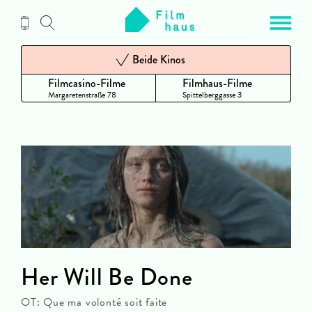
Zum
Inhalt
Beide Kinos
Filmcasino-Filme
Filmhaus-Filme
Margaretenstraße 78
Spittelberggasse 3
Her Will Be Done
OT: Que ma volonté soit faite