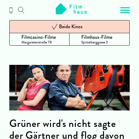
Zum
Inhalt
Beide Kinos
Filmcasino-Filme
Filmhaus-Filme
Margaretenstraße 78
Spittelberggasse 3
Grüner wird's nicht sagte
der Gärtner und flog davon