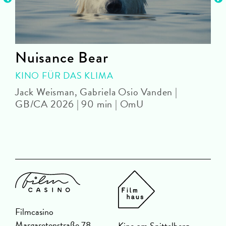
Nuisance Bear
KINO FÜR DAS KLIMA
Jack Weisman, Gabriela Osio Vanden |
J
GB/CA 2026 | 90 min | OmU
Filmcasino
Margaretenstraße 78
Kino am Spittelberg