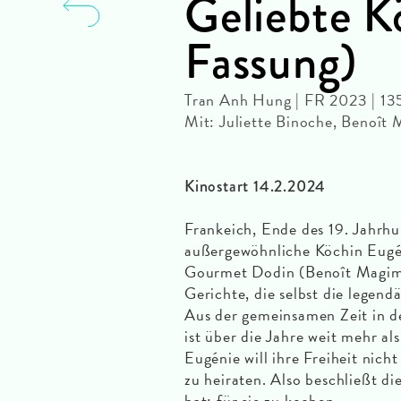
Geliebte K
Fassung)
Tran Anh Hung | FR 2023 | 13
Mit: Juliette Binoche, Benoît 
Kinostart 14.2.2024
Frankeich, Ende des 19. Jahrhu
außergewöhnliche Köchin Eugén
Gourmet Dodin (Benoît Magimel)
Gerichte, die selbst die legend
Aus der gemeinsamen Zeit in d
ist über die Jahre weit mehr al
Eugénie will ihre Freiheit nic
zu heiraten. Also beschließt di
hat: für sie zu kochen.