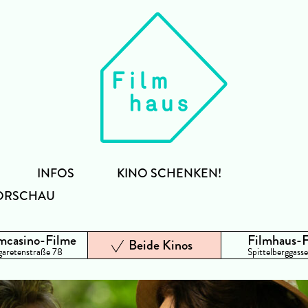
INFOS
KINO SCHENKEN!
ORSCHAU
mcasino-Filme
Filmhaus-
Beide Kinos
aretenstraße 78
Spittelberggasse