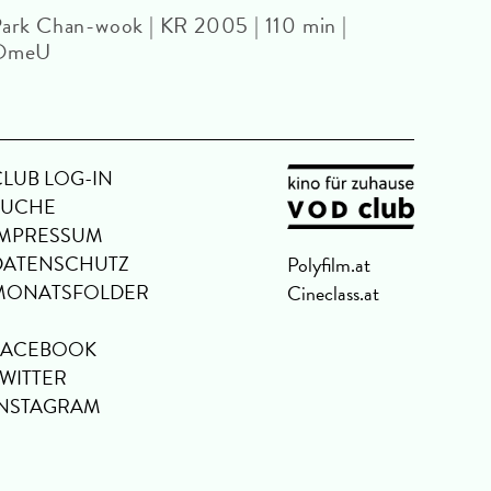
1977 
ark Chan-wook | KR 2005 | 110 min |
OmeU
CLUB LOG-IN
SUCHE
IMPRESSUM
DATENSCHUTZ
Polyfilm.at
MONATSFOLDER
Cineclass.at
FACEBOOK
TWITTER
INSTAGRAM