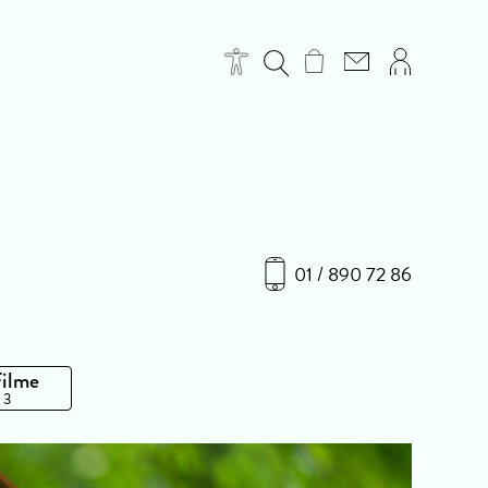
01 / 890 72 86
Filme
 3