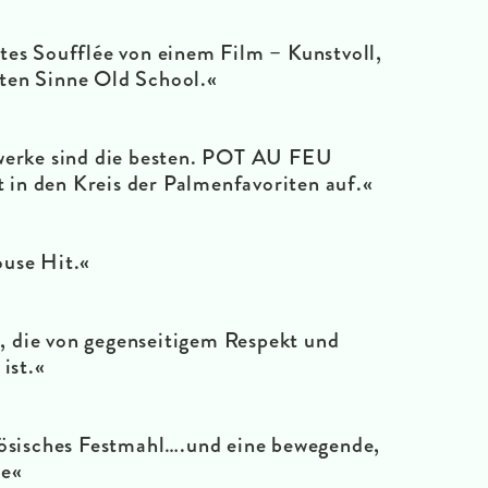
tes Soufflée von einem Film – Kunstvoll,
ten Sinne Old School.«
werke sind die besten. POT AU FEU
t in den Kreis der Palmenfavoriten auf.«
ouse Hit.«
g, die von gegenseitigem Respekt und
ist.«
zösisches Festmahl….und eine bewegende,
te«