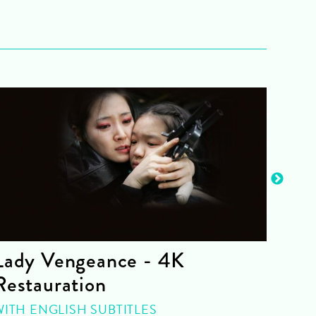
Lady Vengeance - 4K
Are
Restauration
SPEC
J. Ai
WITH ENGLISH SUBTITLES