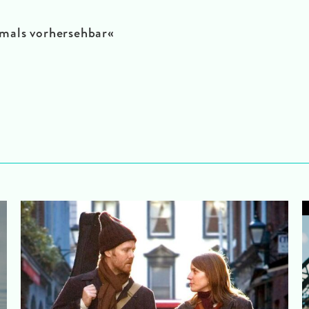
emals vorhersehbar
«