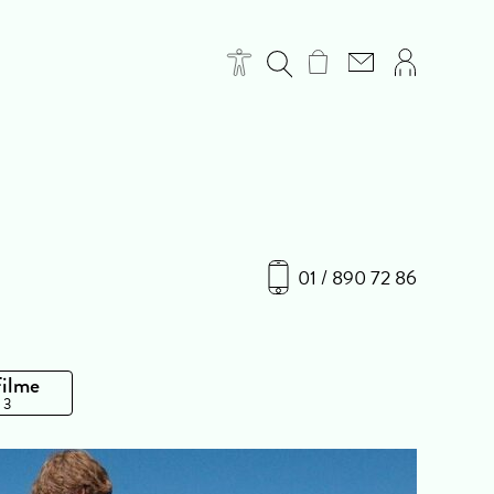
01 / 890 72 86
Filme
 3