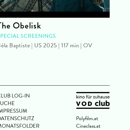
The Obelisk
The
SPECIAL SCREENINGS
Chris
OmU
éla Baptiste | US 2025 | 117 min | OV
CLUB LOG-IN
SUCHE
IMPRESSUM
DATENSCHUTZ
Polyfilm.at
MONATSFOLDER
Cineclass.at