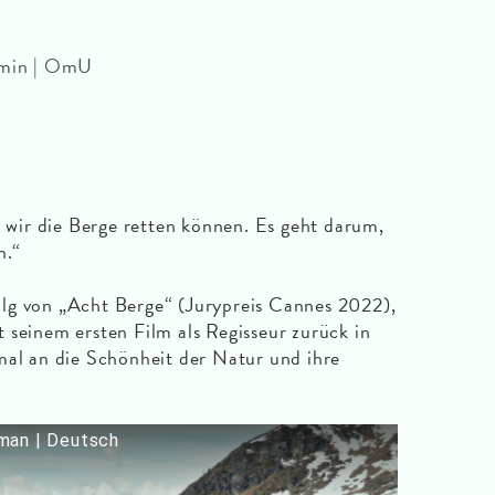
0 min | OmU
e wir die Berge retten können. Es geht darum,
n.“
lg von „Acht Berge“ (Jurypreis Cannes 2022),
 seinem ersten Film als Regisseur zurück in
mal an die Schönheit der Natur und ihre
man | Deutsch