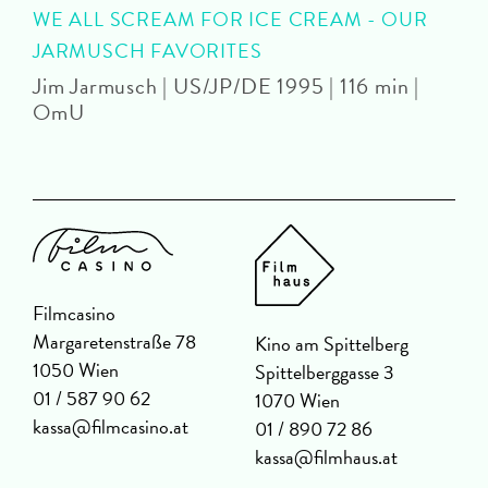
WE ALL SCREAM FOR ICE CREAM - OUR
P
JARMUSCH FAVORITES
Jim Jarmusch | US/JP/DE 1995 | 116 min |
OmU
Filmcasino
Margaretenstraße 78
Kino am Spittelberg
1050 Wien
Spittelberggasse 3
01 / 587 90 62
1070 Wien
kassa@filmcasino.at
01 / 890 72 86
kassa@filmhaus.at