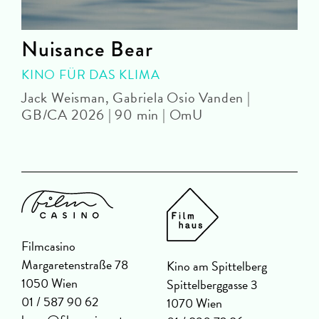
n
Nuisance Bear
KINO FÜR DAS KLIMA
Jack Weisman, Gabriela Osio Vanden |
J
GB/CA 2026 | 90 min | OmU
Filmcasino
Margaretenstraße 78
Kino am Spittelberg
1050 Wien
Spittelberggasse 3
01 / 587 90 62
1070 Wien