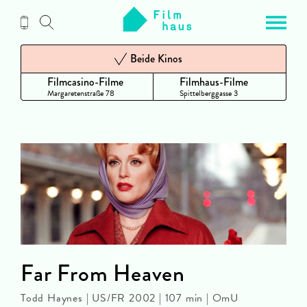
Zum
Inhalt
Beide Kinos
Filmcasino-Filme
Filmhaus-Filme
Margaretenstraße 78
Spittelberggasse 3
Far From Heaven
Todd Haynes | US/FR 2002 | 107 min | OmU