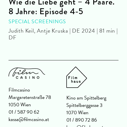
n
Wie die Liebe geht – 4 Paare.
8 Jahre: Episode 4-5
D
SPECIAL SCREENINGS
Judith Keil, Antje Kruska | DE 2024 | 81 min |
DF
Filmcasino
Margaretenstraße 78
Kino am Spittelberg
1050 Wien
Spittelberggasse 3
01 / 587 90 62
1070 Wien
kassa@filmcasino.at
01 / 890 72 86